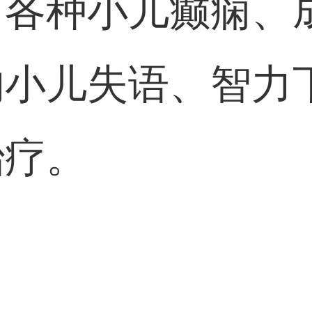
：
各种小儿癫痫、
的小儿失语、智力
治疗。