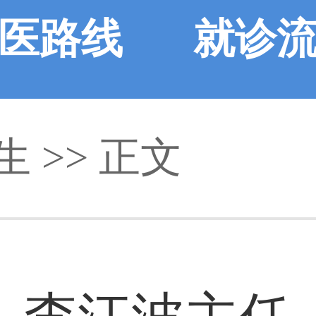
医路线
就诊
生
>> 正文