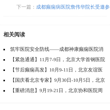
采！护士节，我院成功举办心肺复苏技能大赛
下一篇：
成都癫痫病医院詹伟华院长受邀参
加【“维”我创新·“浦”写未来】癫痫线上交流会
并进行癫痫相关专题讲座
相关阅读
筑牢医院安全防线——成都神康癫痫医院消
防安全培训纪实
【紧急通通】11月7-9日，北京大学首钢医院
神经内科胡颖教授亲临成都会诊，破解癫痫疑难
【节后癫痫高发】10月9-11日，北京友谊医
院陈葵博士免费会诊+治疗援助，破解癫痫难
【国庆看北京专家】9月30日-10月5日，北京
题！
天坛&首钢医院两大专家蓉城亲诊+癫痫大额救
【重磅消息】9月19-21日，北京协和医院周
助，速约！
祥琴教授成都领衔会诊，共筑全年龄段抗癫防