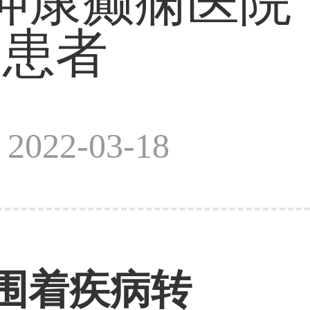
神康癫痫医院
痫患者
022-03-18
围着疾病转