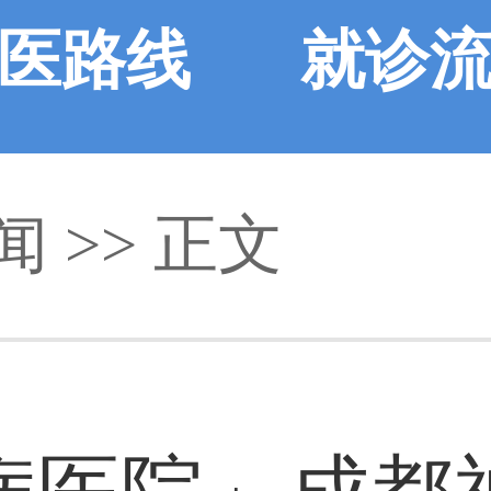
医路线
就诊
闻
>> 正文