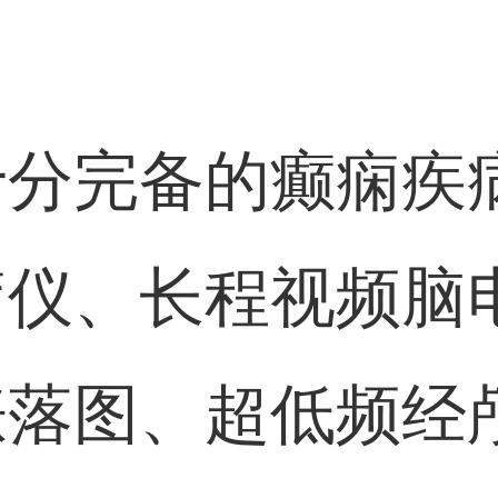
十分完备的癫痫疾
疗仪、长程视频脑
涨落图、超低频经