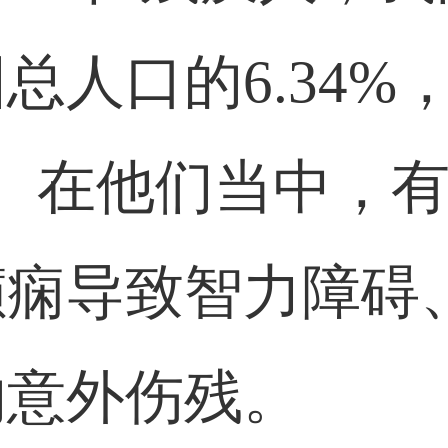
人口的6.34%
。在他们当中，
癫痫导致智力障碍
的意外伤残。