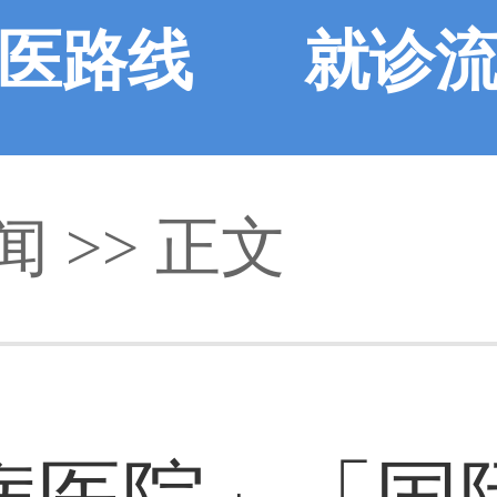
医路线
就诊
闻
>> 正文