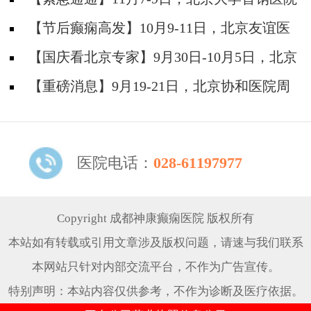
神经内科胡颖教授亲临成都会诊，破解癫痫疑难
【节后癫痫高发】10月9-11日，北京友谊医
院陈葵博士免费会诊+治疗援助，破解癫痫难
【国庆看北京专家】9月30日-10月5日，北京
题！
天坛&首钢医院两大专家蓉城亲诊+癫痫大额救
【重磅消息】9月19-21日，北京协和医院周
助，速约！
祥琴教授成都领衔会诊，共筑全年龄段抗癫防
线！
医院电话：
028-61197977
Copyright 成都神康癫痫医院 版权所有
本站如有转载或引用文章涉及版权问题，请速与我们联系
本网站只针对内部交流平台，不作为广告宣传。
特别声明：本站内容仅供参考，不作为诊断及医疗依据。