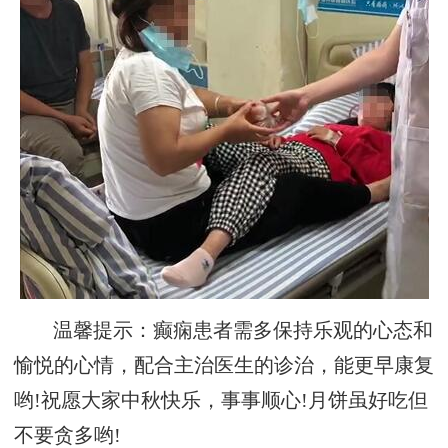
温馨提示：癫痫患者需多保持乐观的心态和
愉悦的心情，配合主治医生的诊治，能更早康复
哟!祝愿大家中秋快乐，事事顺心!月饼虽好吃但
不要贪多哟!