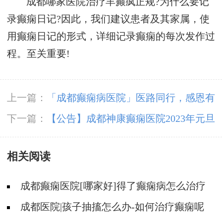
成都哪家医院治疗羊癫疯正规?为什么要记
录癫痫日记?因此，我们建议患者及其家属，使
用癫痫日记的形式，详细记录癫痫的每次发作过
程。至关重要!
上一篇：
「成都癫痫病医院」医路同行，感恩有
您!成都神康癫痫医院祝大家感恩节快乐!
下一篇：
【公告】成都神康癫痫医院2023年元旦
假期正常接诊
相关阅读
成都癫痫医院[哪家好]得了癫痫病怎么治疗
效果好?
成都医院|孩子抽搐怎么办-如何治疗癫痫呢